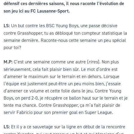
défensif ces dernières saisons, il nous raconte l’évolution de
son jeu ici au FC Lausanne-Sport.
CLUB
LS:
Un but contre les BSC Young Boys, une passe décisive
CONTACT
contre Grasshopper, tu as débloqué ton compteur statistique la
semaine dernière. Raconte-nous cette semaine un peu spécial
ACTUALITÉS
pour toi?
LS E-SHOP
M.P:
C’est une semaine comme une autre (
rires
). Non plus
sérieusement, cela fait plaisir bien sûr. Le mot d’ordre est
L’APP DU LS
d’amener le maximum sur le terrain et en dehors. Lorsque
l’équipe est justement peut-être un peu moins bien, j’essaie
LS ACADEMY CAMPS
d’amener ce volume et cette folie dans le jeu. Contre Young
MATCH DES CELEBRITES
Boys, on perd 2-0, je récupère ce ballon haut sur le terrain et je
tente ma chance. Contre Grasshopper, ça m’a fait plaisir de
PRESSE ET MEDIAS
servir Fabricio pour son premier goal en Super League.
LS:
Et il y a ce sauvetage sur la ligne en début de la rencontre
contre Yverdon, qui vaut presque un but et qui témoigne d’un