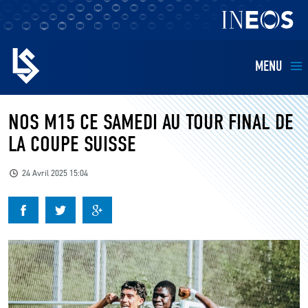
MENU
EQUIPES
NOS M15 CE SAMEDI AU TOUR FINAL DE
LA COUPE SUISSE
BILLETTERIE
24 Avril 2025 15:04
FANS
KIDS
BUSINESS
RESTAURATION