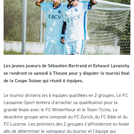
CLUB
CONTACT
ACTUALITÉS
LS E-SHOP
Les jeunes joueurs de Sébastien Bertrand et Exhaucé Lavanchy
L’APP DU LS
se rendront ce samedi à Thoune pour y disputer le tournoi final
de la Coupe Suisse qui réunit 6 équipes.
LS ACADEMY CAMPS
Le tournoi divisera les 6 équipes qualifiées en 2 groupes. Le FC
MATCH DES CELEBRITES
Lausanne-Sport tentera d’arracher sa qualification pour la
PRESSE ET MEDIAS
grande finale avec le FC Winterthour et le Team Ticino. Le
deuxième groupe sera composé du FC Zurich, du FC Bâle et du
FC Lucerne. Les premiers des 2 groupes s’affronteront en finale
afin de déterminer le vainqueur du tournoi et l’équipe qui