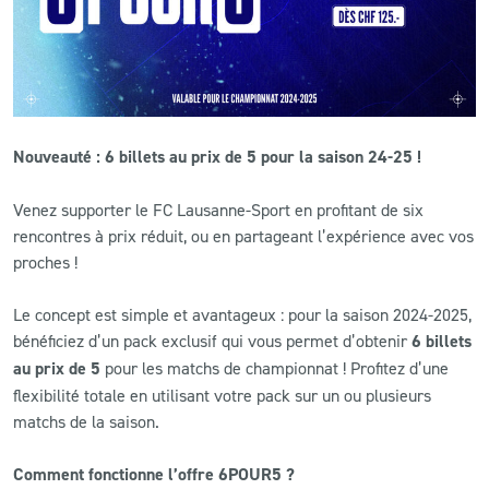
CLUB
CONTACT
Nouveauté : 6 billets au prix de 5 pour la saison 24-25 !
ACTUALITÉS
Venez supporter le FC Lausanne-Sport en profitant de six
LS E-SHOP
rencontres à prix réduit, ou en partageant l’expérience avec vos
L’APP DU LS
proches !
LS ACADEMY CAMPS
Le concept est simple et avantageux : pour la saison 2024-2025,
bénéficiez d’un pack exclusif qui vous permet d’obtenir
6 billets
MATCH DES CELEBRITES
au prix de 5
pour les matchs de championnat ! Profitez d’une
flexibilité totale en utilisant votre pack sur un ou plusieurs
PRESSE ET MEDIAS
matchs de la saison.
Comment fonctionne l’offre 6POUR5 ?