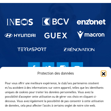
Partenaires du lausanne-Sport
Protection des données
© Lausanne Sport Football Club 2026
Pour vous offrir une meilleure expérience, le club/ses partenaires stockent
et/ou accèdent à des informations sur votre appareil, telles que les identifiants
Réalisation MTM Agency
uniques de cookies pour traiter les données personnelles. Vous avez la
possibilité d'accepter cette utilisation ou de gérer vos choix en cliquant ci-
dessous. Vous avez également la possibilité de pas consentir à cette utilisation
de données, cela peut affecter l'accès à certains onglet de notre site web.