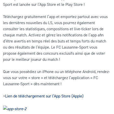
Sport est lancée sur l’App Store et le Play Store !
CLUB
Téléchargez gratuitement l’app et emportez partout avec vous
les dernières nouvelles du LS, vous pourrez également
CONTACT
consulter les statistiques, compositions et live-ticker lors de
chaque match. Activez et gérez les notifications de l’app afin
ACTUALITÉS
d’être avertis en temps réel des buts et temps forts du match
ou des résultats de l’équipe. Le FC Lausanne-Sport vous
LS E-SHOP
propose également des concours exclusifs ainsi que de voter
pour le meilleur joueur du match !
L’APP DU LS
LS ACADEMY CAMPS
Que vous possédiez un iPhone ou un téléphone Android, rendez-
vous sur votre « store » et téléchargez l’application « FC
MATCH DES CELEBRITES
Lausanne-Sport » dès maintenant !
PRESSE ET MEDIAS
>
Lien de téléchargement sur l’App Store (Apple)