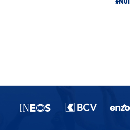
#MOT
Partenaires du lausanne-Sport