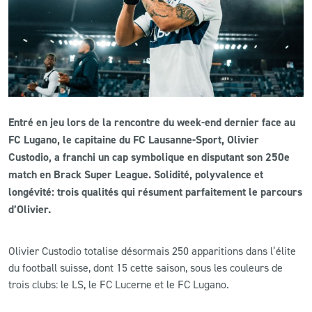
CLUB
CONTACT
ACTUALITÉS
Entré en jeu lors de la rencontre du week-end dernier face au
LS E-SHOP
FC Lugano, le capitaine du FC Lausanne-Sport, Olivier
Custodio, a franchi un cap symbolique en disputant son 250e
L’APP DU LS
match en Brack Super League. Solidité, polyvalence et
longévité: trois qualités qui résument parfaitement le parcours
LS ACADEMY CAMPS
d’Olivier.
MATCH DES CELEBRITES
Olivier Custodio totalise désormais 250 apparitions dans l’élite
PRESSE ET MEDIAS
du football suisse, dont 15 cette saison, sous les couleurs de
trois clubs: le LS, le FC Lucerne et le FC Lugano.