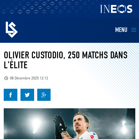
MENU
EQUIPES
OLIVIER CUSTODIO, 250 MATCHS DANS
L’ÉLITE
BILLETTERIE
08 Décembre 2025 12:12
FANS
KIDS
BUSINESS
RESTAURATION