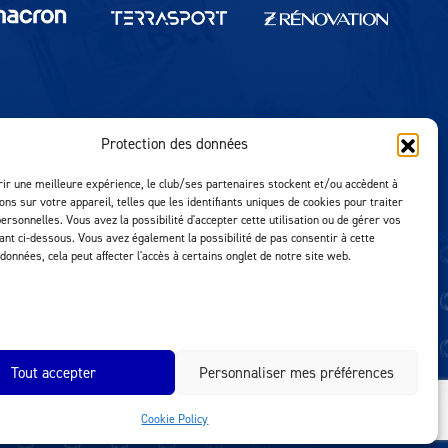
Protection des données
Réalisation MTM Agency
rir une meilleure expérience, le club/ses partenaires stockent et/ou accèdent à
ons sur votre appareil, telles que les identifiants uniques de cookies pour traiter
ersonnelles. Vous avez la possibilité d'accepter cette utilisation ou de gérer vos
uant ci-dessous. Vous avez également la possibilité de pas consentir à cette
 données, cela peut affecter l'accès à certains onglet de notre site web.
Tout accepter
Personnaliser mes préférences
Cookie Policy