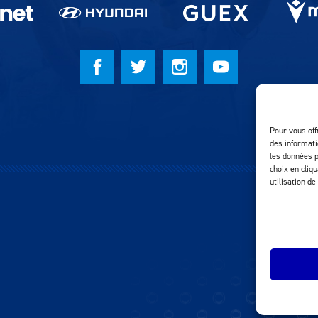
Pour vous off
des informati
les données p
choix en cliq
utilisation de