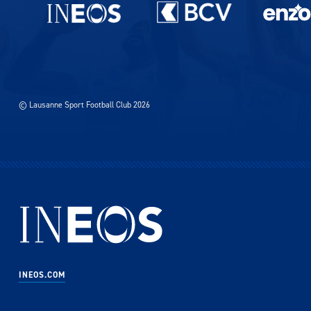
Partenaires du lausanne-Sport
© Lausanne Sport Football Club 2026
INEOS.COM