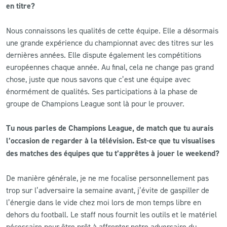
en titre?
CLUB
Nous connaissons les qualités de cette équipe. Elle a désormais
une grande expérience du championnat avec des titres sur les
CONTACT
dernières années. Elle dispute également les compétitions
européennes chaque année. Au final, cela ne change pas grand
ACTUALITÉS
chose, juste que nous savons que c’est une équipe avec
énormément de qualités. Ses participations à la phase de
LS E-SHOP
groupe de Champions League sont là pour le prouver.
L’APP DU LS
Tu nous parles de Champions League, de match que tu aurais
l’occasion de regarder à la télévision. Est-ce que tu visualises
LS ACADEMY CAMPS
des matches des équipes que tu t’apprêtes à jouer le weekend?
MATCH DES CELEBRITES
De manière générale, je ne me focalise personnellement pas
PRESSE ET MEDIAS
trop sur l’adversaire la semaine avant, j’évite de gaspiller de
l’énergie dans le vide chez moi lors de mon temps libre en
dehors du football. Le staff nous fournit les outils et le matériel
nécessaire pour être prêt à affronter notre adversaire du