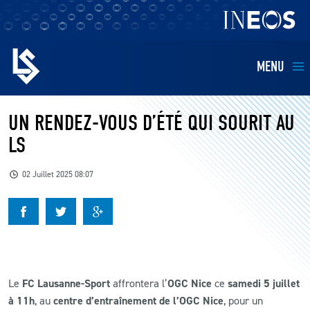
MENU
EQUIPES
UN RENDEZ-VOUS D’ÉTÉ QUI SOURIT AU
LS
BILLETTERIE
02 Juillet 2025 08:07
FANS
KIDS
BUSINESS
Le
FC Lausanne-Sport
affrontera l’
OGC Nice
ce
samedi 5 juillet
à 11h
, au
centre d’entraînement de l’OGC Nice
, pour un
RESTAURATION