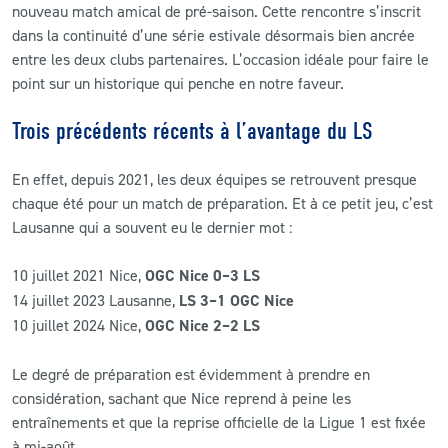
nouveau match amical de pré-saison. Cette rencontre s’inscrit
dans la continuité d’une série estivale désormais bien ancrée
CLUB
entre les deux clubs partenaires. L’occasion idéale pour faire le
point sur un historique qui penche en notre faveur.
CONTACT
Trois précédents récents à l’avantage du LS
ACTUALITÉS
En effet, depuis 2021, les deux équipes se retrouvent presque
LS E-SHOP
chaque été pour un match de préparation. Et à ce petit jeu, c’est
Lausanne qui a souvent eu le dernier mot :
L’APP DU LS
10 juillet 2021 Nice,
OGC Nice 0–3 LS
LS ACADEMY CAMPS
14 juillet 2023 Lausanne,
LS 3–1 OGC Nice
MATCH DES CELEBRITES
10 juillet 2024 Nice,
OGC Nice 2–2 LS
PRESSE ET MEDIAS
Le degré de préparation est évidemment à prendre en
considération, sachant que Nice reprend à peine les
entraînements et que la reprise officielle de la Ligue 1 est fixée
à mi-août.