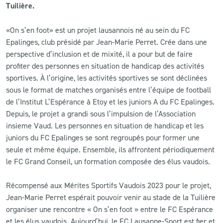
Tuilière.
CLUB
«On s’en foot» est un projet lausannois né au sein du FC
Epalinges, club présidé par Jean-Marie Perret. Crée dans une
CONTACT
perspective d’inclusion et de mixité, il a pour but de faire
profiter des personnes en situation de handicap des activités
ACTUALITÉS
sportives. À l’origine, les activités sportives se sont déclinées
sous le format de matches organisés entre l’équipe de football
LS E-SHOP
de l’Institut L’Espérance à Etoy et les juniors A du FC Epalinges.
Depuis, le projet a grandi sous l’impulsion de l’Association
L’APP DU LS
insieme Vaud. Les personnes en situation de handicap et les
juniors du FC Epalinges se sont regroupés pour former une
LS ACADEMY CAMPS
seule et même équipe. Ensemble, ils affrontent périodiquement
MATCH DES CELEBRITES
le FC Grand Conseil, un formation composée des élus vaudois.
PRESSE ET MEDIAS
Récompensé aux Mérites Sportifs Vaudois 2023 pour le projet,
Jean-Marie Perret espérait pouvoir venir au stade de la Tuilière
organiser une rencontre « On s’en foot » entre le FC Espérance
et les élus vaudois. Aujourd’hui, le FC Lausanne-Sport est fier et