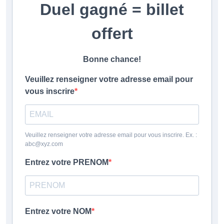
Duel gagné = billet
CLUB
offert
CONTACT
Bonne chance!
ACTUALITÉS
Veuillez renseigner votre adresse email pour
vous inscrire
LS E-SHOP
L’APP DU LS
Veuillez renseigner votre adresse email pour vous inscrire. Ex. :
LS ACADEMY CAMPS
abc@xyz.com
MATCH DES CELEBRITES
Entrez votre PRENOM
PRESSE ET MEDIAS
Entrez votre NOM