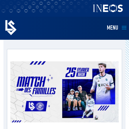
MENU
EQUIPES
BILLETTERIE
FANS
KIDS
BUSINESS
RESTAURATION