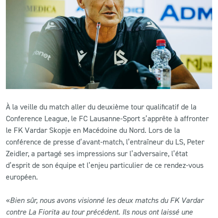
CLUB
CONTACT
ACTUALITÉS
LS E-SHOP
À la veille du match aller du deuxième tour qualificatif de la
L’APP DU LS
Conference League, le FC Lausanne-Sport s’apprête à affronter
le FK Vardar Skopje en Macédoine du Nord. Lors de la
LS ACADEMY CAMPS
conférence de presse d’avant-match, l’entraîneur du LS, Peter
Zeidler, a partagé ses impressions sur l’adversaire, l’état
MATCH DES CELEBRITES
d’esprit de son équipe et l’enjeu particulier de ce rendez-vous
PRESSE ET MEDIAS
européen.
«
Bien sûr, nous avons visionné les deux matchs du FK Vardar
contre La Fiorita au tour précédent. Ils nous ont laissé une