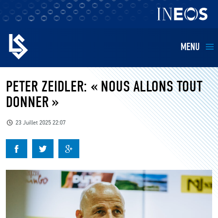
MENU
EQUIPES
PETER ZEIDLER: « NOUS ALLONS TOUT
DONNER »
BILLETTERIE
23 Juillet 2025 22:07
FANS
KIDS
BUSINESS
RESTAURATION