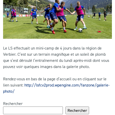
CLUB
CONTACT
ACTUALITÉS
Le LS effectuait un mini-camp de 4 jours dans la région de
LS E-SHOP
Verbier. C’est sur un terrain magnifique et un soleil de plomb
que s’est déroulé l’entraînement du lundi après-midi dont vous
L’APP DU LS
pouvez voir quelques images dans la galerie photo.
LS ACADEMY CAMPS
Rendez-vous en bas de la page d’accueil ou en cliquant sur le
MATCH DES CELEBRITES
lien suivant:
http://lsfcv2prod.wpengine.com/fanzone/galerie-
photo/
PRESSE ET MEDIAS
Rechercher
Rechercher