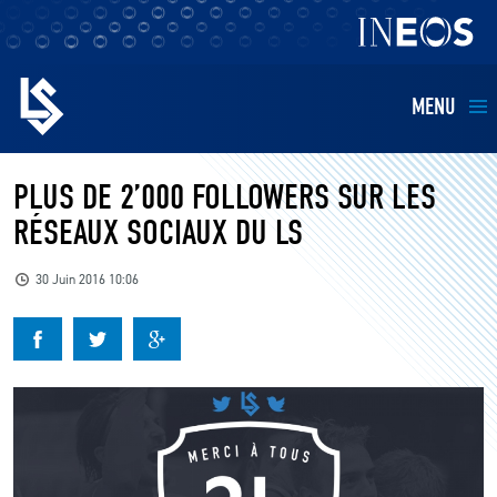
MENU
EQUIPES
PLUS DE 2’000 FOLLOWERS SUR LES
RÉSEAUX SOCIAUX DU LS
BILLETTERIE
30 Juin 2016 10:06
FANS
KIDS
BUSINESS
RESTAURATION