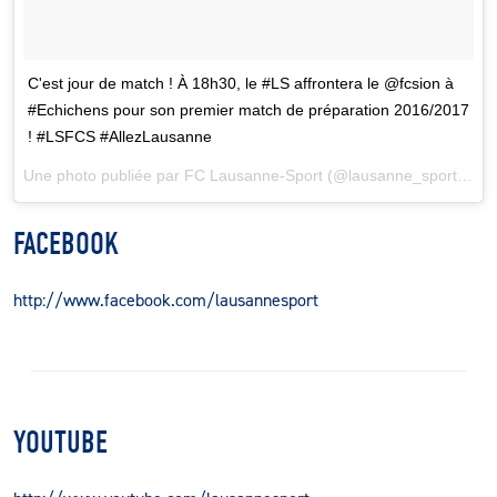
C'est jour de match ! À 18h30, le #LS affrontera le @fcsion à
#Echichens pour son premier match de préparation 2016/2017
! #LSFCS #AllezLausanne
Une photo publiée par FC Lausanne-Sport (@lausanne_sport) le
2
FACEBOOK
http://www.facebook.com/lausannesport
YOUTUBE