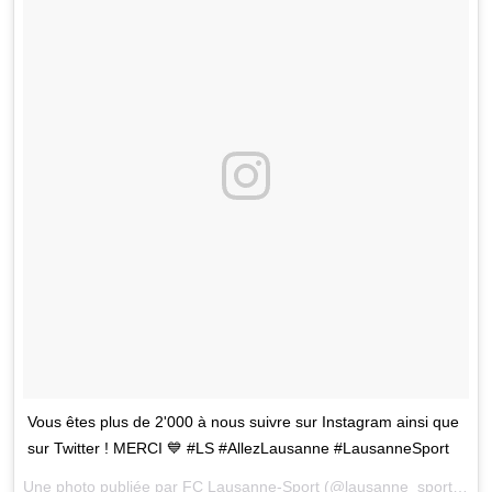
Vous êtes plus de 2'000 à nous suivre sur Instagram ainsi que
sur Twitter ! MERCI 💙 #LS #AllezLausanne #LausanneSport
Une photo publiée par FC Lausanne-Sport (@lausanne_sport) le
3