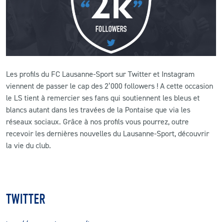
CLUB
CONTACT
Les profils du FC Lausanne-Sport sur Twitter et Instagram
ACTUALITÉS
viennent de passer le cap des 2’000 followers ! A cette occasion
LS E-SHOP
le LS tient à remercier ses fans qui soutiennent les bleus et
blancs autant dans les travées de la Pontaise que via les
L’APP DU LS
réseaux sociaux. Grâce à nos profils vous pourrez, outre
recevoir les dernières nouvelles du Lausanne-Sport, découvrir
LS ACADEMY CAMPS
la vie du club.
MATCH DES CELEBRITES
PRESSE ET MEDIAS
TWITTER