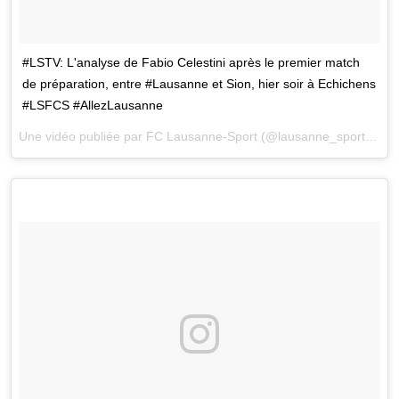
#LSTV: L'analyse de Fabio Celestini après le premier match
de préparation, entre #Lausanne et Sion, hier soir à Echichens
#LSFCS #AllezLausanne
Une vidéo publiée par FC Lausanne-Sport (@lausanne_sport) le
2