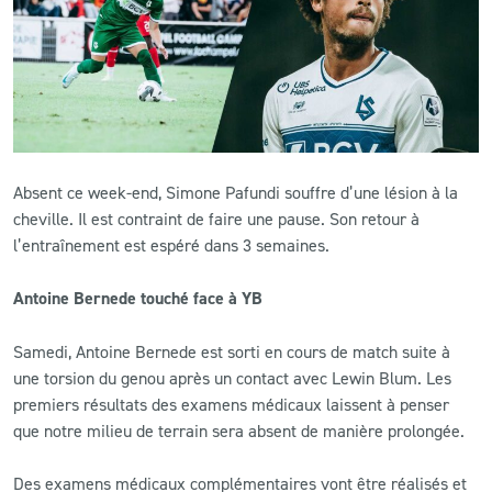
CLUB
CONTACT
ACTUALITÉS
Absent ce week-end, Simone Pafundi souffre d’une lésion à la
LS E-SHOP
cheville. Il est contraint de faire une pause. Son retour à
l’entraînement est espéré dans 3 semaines.
L’APP DU LS
Antoine Bernede touché face à YB
LS ACADEMY CAMPS
Samedi, Antoine Bernede est sorti en cours de match suite à
MATCH DES CELEBRITES
une torsion du genou après un contact avec Lewin Blum. Les
PRESSE ET MEDIAS
premiers résultats des examens médicaux laissent à penser
que notre milieu de terrain sera absent de manière prolongée.
Des examens médicaux complémentaires vont être réalisés et