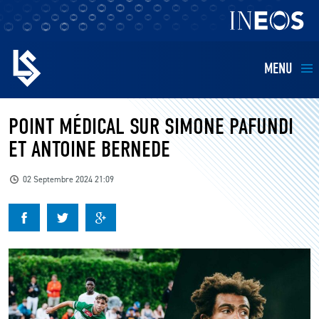
MENU
EQUIPES
POINT MÉDICAL SUR SIMONE PAFUNDI
ET ANTOINE BERNEDE
BILLETTERIE
02 Septembre 2024 21:09
FANS
KIDS
BUSINESS
RESTAURATION