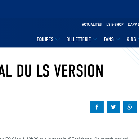
ACTUALITÉS
LS E-SHOP
L’APP 
EQUIPES
BILLETTERIE
FANS
KIDS
AL DU LS VERSION
au FC Sion à 18h30 sur le terrain d’Echichens. Ce match amical