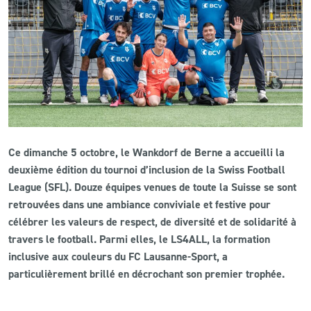
CLUB
CONTACT
ACTUALITÉS
LS E-SHOP
Ce dimanche 5 octobre, le Wankdorf de Berne a accueilli la
L’APP DU LS
deuxième édition du tournoi d’inclusion de la Swiss Football
League (SFL). Douze équipes venues de toute la Suisse se sont
LS ACADEMY CAMPS
retrouvées dans une ambiance conviviale et festive pour
célébrer les valeurs de respect, de diversité et de solidarité à
MATCH DES CELEBRITES
travers le football. Parmi elles, le LS4ALL, la formation
PRESSE ET MEDIAS
inclusive aux couleurs du FC Lausanne-Sport, a
particulièrement brillé en décrochant son premier trophée.