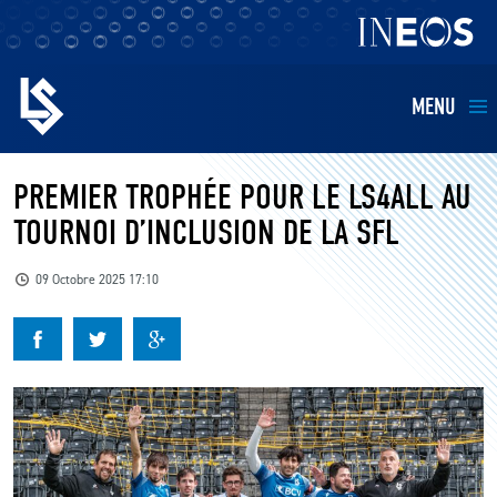
MENU
EQUIPES
PREMIER TROPHÉE POUR LE LS4ALL AU
TOURNOI D’INCLUSION DE LA SFL
BILLETTERIE
09 Octobre 2025 17:10
FANS
KIDS
BUSINESS
RESTAURATION