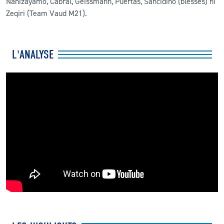
Nanizayamo, Cabral, Geissmann, Puertas, Sancidino (blessés) ni
Zeqiri (Team Vaud M21).
L'ANALYSE