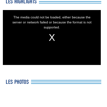
LES HIGHLIGHTS
This
is
a
The media could not be loaded, either because the
modal
window.
server or network failed or because the format is not
supported.
LES PHOTOS