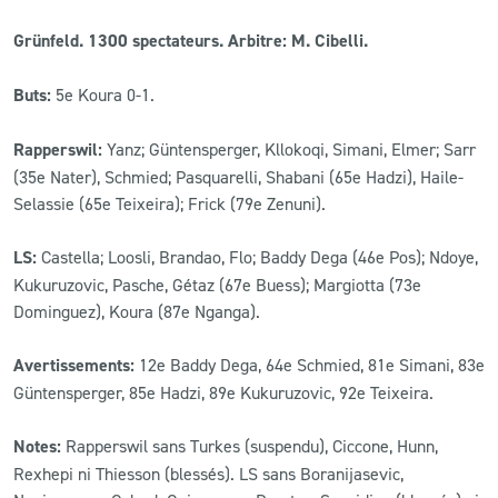
Grünfeld. 1300 spectateurs. Arbitre: M. Cibelli.
Buts:
5e Koura 0-1.
Rapperswil:
Yanz; Güntensperger, Kllokoqi, Simani, Elmer; Sarr
(35e Nater), Schmied; Pasquarelli, Shabani (65e Hadzi), Haile-
Selassie (65e Teixeira); Frick (79e Zenuni).
LS:
Castella; Loosli, Brandao, Flo; Baddy Dega (46e Pos); Ndoye,
Kukuruzovic, Pasche, Gétaz (67e Buess); Margiotta (73e
Dominguez), Koura (87e Nganga).
Avertissements:
12e Baddy Dega, 64e Schmied, 81e Simani, 83e
Güntensperger, 85e Hadzi, 89e Kukuruzovic, 92e Teixeira.
Notes:
Rapperswil sans Turkes (suspendu), Ciccone, Hunn,
Rexhepi ni Thiesson (blessés). LS sans Boranijasevic,