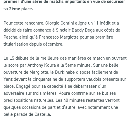
premier d’une série de matchs importants en vue de sécuriser
sa 2ème place.
CLUB
Pour cette rencontre, Giorgio Contini aligne un 11 inédit et a
CONTACT
décidé de faire confiance à Sinclair Baddy Dega aux côtés de
Pasche, ainsi qu’à Francesco Margiotta pour sa première
titularisation depuis décembre.
ACTUALITÉS
LS E-SHOP
Le LS débute de la meilleure des manières ce match en ouvrant
le score par Anthony Koura à la 5eme minute. Sur une belle
L’APP DU LS
ouverture de Margiotta, le Burkinabe dispose facilement de
Yanz devant la cinquantaine de supporters vaudois présents sur
LS ACADEMY CAMPS
place. Engagé pour sa capacité à se débarrasser d’un
adversaire sur trois mètres, Koura confirme sur se but ses
MATCH DES CELEBRITES
prédispositions naturelles. Les 40 minutes restantes verront
PRESSE ET MEDIAS
quelques occasions de part et d’autre, avec notamment une
belle parade de Castella.