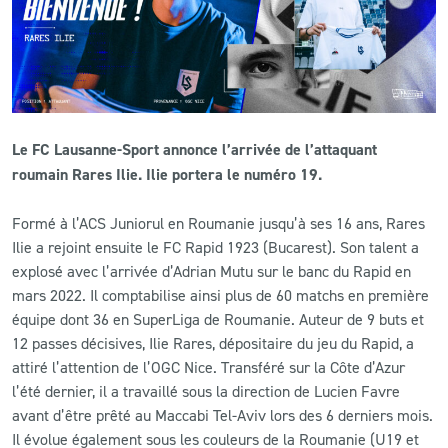
CLUB
CONTACT
Le FC Lausanne-Sport annonce l’arrivée de l’attaquant
ACTUALITÉS
roumain Rares Ilie. Ilie portera le numéro 19.
LS E-SHOP
Formé à l’ACS Juniorul en Roumanie jusqu’à ses 16 ans, Rares
L’APP DU LS
Ilie a rejoint ensuite le FC Rapid 1923 (Bucarest). Son talent a
explosé avec l’arrivée d’Adrian Mutu sur le banc du Rapid en
LS ACADEMY CAMPS
mars 2022. Il comptabilise ainsi plus de 60 matchs en première
équipe dont 36 en SuperLiga de Roumanie. Auteur de 9 buts et
MATCH DES CELEBRITES
12 passes décisives, Ilie Rares, dépositaire du jeu du Rapid, a
PRESSE ET MEDIAS
attiré l’attention de l’OGC Nice. Transféré sur la Côte d’Azur
l’été dernier, il a travaillé sous la direction de Lucien Favre
avant d’être prêté au Maccabi Tel-Aviv lors des 6 derniers mois.
Il évolue également sous les couleurs de la Roumanie (U19 et