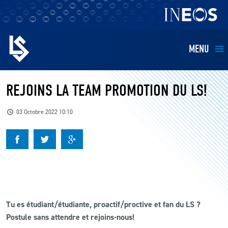
MENU
EQUIPES
REJOINS LA TEAM PROMOTION DU LS!
BILLETTERIE
03 Octobre 2022 10:10
FANS
KIDS
BUSINESS
Tu es étudiant/étudiante, proactif/proctive et fan du LS ?
Postule sans attendre et rejoins-nous!
RESTAURATION