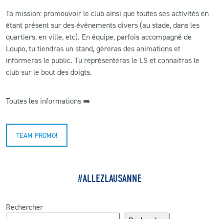
Ta m
ission: promouvoir le club ainsi que toutes ses activités en
CLUB
étant présent sur des événements divers (au stade, dans les
quartiers, en ville, etc).
En
équipe,
parfois
accompagné
de
Loupo,
tu
tiendras
un
stand,
gèrera
s
des
animations
et
CONTACT
informer
as
le
public.
Tu
représenteras
le
LS
et
connaitras
le
club
sur
le
bout
des
doigts.
ACTUALITÉS
LS E-SHOP
Toutes les informations ➡️
L’APP DU LS
TEAM PROMO!
LS ACADEMY CAMPS
MATCH DES CELEBRITES
#ALLEZLAUSANNE
PRESSE ET MEDIAS
Rechercher