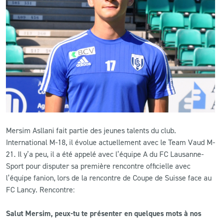
CLUB
CONTACT
ACTUALITÉS
LS E-SHOP
L’APP DU LS
Mersim Asllani fait partie des jeunes talents du club.
LS ACADEMY CAMPS
International M-18, il évolue actuellement avec le Team Vaud M-
21. Il y’a peu, il a été appelé avec l’équipe A du FC Lausanne-
MATCH DES CELEBRITES
Sport pour disputer sa première rencontre officielle avec
l’équipe fanion, lors de la rencontre de Coupe de Suisse face au
PRESSE ET MEDIAS
FC Lancy. Rencontre:
Salut Mersim, peux-tu te présenter en quelques mots à nos