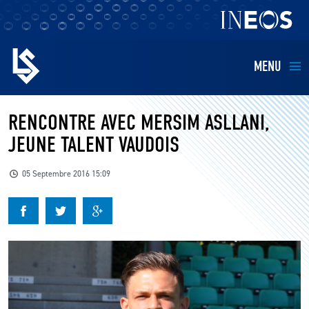
MENU
EQUIPES
RENCONTRE AVEC MERSIM ASLLANI,
JEUNE TALENT VAUDOIS
BILLETTERIE
05 Septembre 2016 15:09
FANS
KIDS
BUSINESS
RESTAURATION