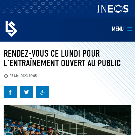
MENU
EQUIPES
RENDEZ-VOUS CE LUNDI POUR
L’ENTRAÎNEMENT OUVERT AU PUBLIC
BILLETTERIE
07 Mai 2023 10:05
FANS
KIDS
BUSINESS
RESTAURATION