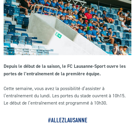
CLUB
CONTACT
ACTUALITÉS
LS E-SHOP
Depuis le début de la saison, le FC Lausanne-Sport ouvre les
L’APP DU LS
portes de l’entraînement de la première équipe.
LS ACADEMY CAMPS
Cette semaine, vous avez la possibilité d’assister à
l’entraînement du lundi. Les portes du stade ouvrent à 10h15.
MATCH DES CELEBRITES
Le début de l’entraînement est programmé à 10h30.
PRESSE ET MEDIAS
#ALLEZLAUSANNE