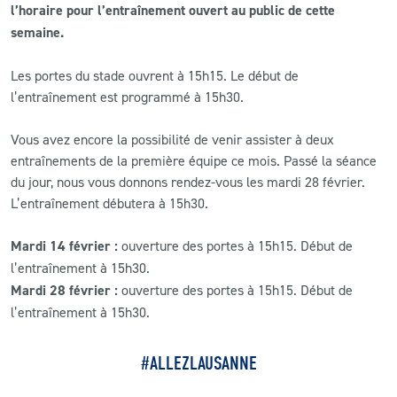
l’horaire pour l’entraînement ouvert au public de cette
semaine.
CLUB
Les portes du stade ouvrent à 15h15. Le début de
CONTACT
l’entraînement est programmé à 15h30.
ACTUALITÉS
Vous avez encore la possibilité de venir assister à deux
entraînements de la première équipe ce mois. Passé la séance
LS E-SHOP
du jour, nous vous donnons rendez-vous les mardi 28 février.
L’entraînement débutera à 15h30.
L’APP DU LS
Mardi 14 février :
ouverture des portes à 15h15. Début de
LS ACADEMY CAMPS
l’entraînement à 15h30.
MATCH DES CELEBRITES
Mardi 28 février :
ouverture des portes à 15h15. Début de
l’entraînement à 15h30.
PRESSE ET MEDIAS
#ALLEZLAUSANNE