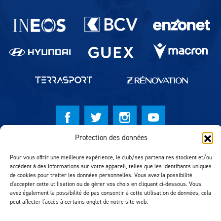
Partenaires du lausanne-Sport
Protection des données
© Lausanne Sport Football Club 2026
Pour vous offrir une meilleure expérience, le club/ses partenaires stockent et/ou
Réalisation MTM Agency
accèdent à des informations sur votre appareil, telles que les identifiants uniques
de cookies pour traiter les données personnelles. Vous avez la possibilité
d'accepter cette utilisation ou de gérer vos choix en cliquant ci-dessous. Vous
avez également la possibilité de pas consentir à cette utilisation de données, cela
peut affecter l'accès à certains onglet de notre site web.