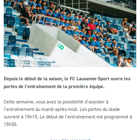
CLUB
CONTACT
ACTUALITÉS
LS E-SHOP
L’APP DU LS
Depuis le début de la saison, le FC Lausanne-Sport ouvre les
portes de l’entraînement de la première équipe.
LS ACADEMY CAMPS
MATCH DES CELEBRITES
Cette semaine, vous avez la possibilité d’assister à
l’entraînement du mardi après-midi. Les portes du stade
PRESSE ET MEDIAS
ouvrent à 15h15. Le début de l’entraînement est programmé à
15h30.