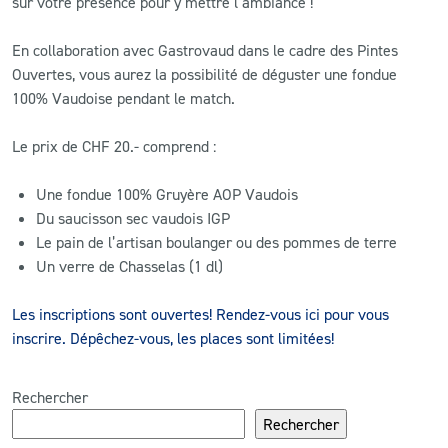
sur votre présence pour y mettre l’ambiance !
CLUB
En collaboration avec Gastrovaud dans le cadre des Pintes
Ouvertes, vous aurez la possibilité de déguster une fondue
100% Vaudoise pendant le match.
CONTACT
Le prix de CHF 20.- comprend :
ACTUALITÉS
Une fondue 100% Gruyère AOP Vaudois
LS E-SHOP
Du saucisson sec vaudois IGP
L’APP DU LS
Le pain de l’artisan boulanger ou des pommes de terre
Un verre de Chasselas (1 dl)
LS ACADEMY CAMPS
Les inscriptions sont ouvertes! Rendez-vous ici pour vous
MATCH DES CELEBRITES
inscrire. Dépêchez-vous, les places sont limitées!
PRESSE ET MEDIAS
Rechercher
Rechercher