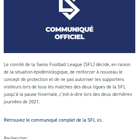
CLUB
CONTACT
ACTUALITÉS
LS E-SHOP
Le comité de la Swiss Football League (SFL) décide, en raison
de la situation épidémiologique, de renforcer à nouveau le
L’APP DU LS
concept de protection et de ne pas autoriser les supporters
visiteurs lors de tous les matches des deux ligues de la SFL
LS ACADEMY CAMPS
jusqu’à la pause hivernale, c’est-à-dire lors des deux dernières
MATCH DES CELEBRITES
journées de 2021.
PRESSE ET MEDIAS
Retrouvez le communiqué complet de la SFL ici.
Rechercher