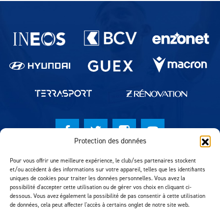
Partenaires du lausanne-Sport
Protection des données
© Lausanne Sport Football Club 2026
Pour vous offrir une meilleure expérience, le club/ses partenaires stockent
et/ou accèdent à des informations sur votre appareil, telles que les identifiants
Réalisation MTM Agency
uniques de cookies pour traiter les données personnelles. Vous avez la
possibilité d'accepter cette utilisation ou de gérer vos choix en cliquant ci-
dessous. Vous avez également la possibilité de pas consentir à cette utilisation
de données, cela peut affecter l'accès à certains onglet de notre site web.