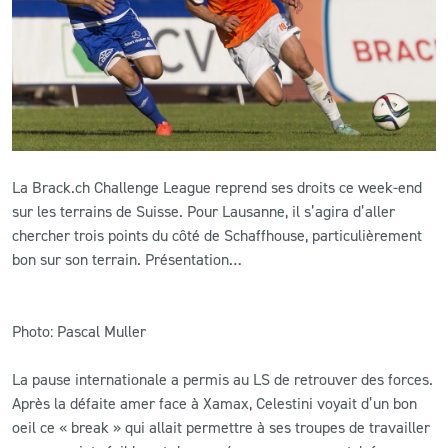
CLUB
CONTACT
ACTUALITÉS
La Brack.ch Challenge League reprend ses droits ce week-end
LS E-SHOP
sur les terrains de Suisse. Pour Lausanne, il s’agira d’aller
chercher trois points du côté de Schaffhouse, particulièrement
L’APP DU LS
bon sur son terrain. Présentation…
LS ACADEMY CAMPS
MATCH DES CELEBRITES
Photo: Pascal Muller
PRESSE ET MEDIAS
La pause internationale a permis au LS de retrouver des forces.
Après la défaite amer face à Xamax, Celestini voyait d’un bon
oeil ce « break » qui allait permettre à ses troupes de travailler