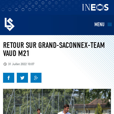
MENU
EQUIPES
RETOUR SUR GRAND-SACONNEX-TEAM
VAUD M21
BILLETTERIE
31 Juillet 2022 10:07
FANS
KIDS
BUSINESS
RESTAURATION