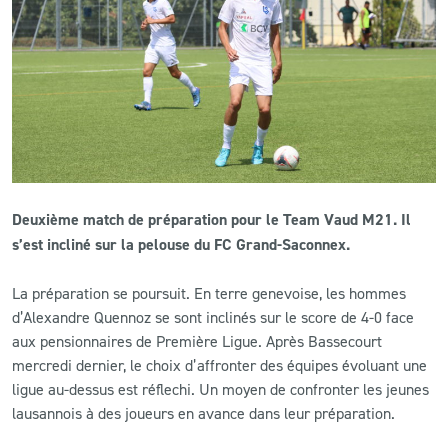
CLUB
CONTACT
ACTUALITÉS
LS E-SHOP
Deuxième match de préparation pour le Team Vaud M21. Il
L’APP DU LS
s’est incliné sur la pelouse du FC Grand-Saconnex.
LS ACADEMY CAMPS
La préparation se poursuit. En terre genevoise, les hommes
d’Alexandre Quennoz se sont inclinés sur le score de 4-0 face
MATCH DES CELEBRITES
aux pensionnaires de Première Ligue. Après Bassecourt
PRESSE ET MEDIAS
mercredi dernier, le choix d’affronter des équipes évoluant une
ligue au-dessus est réflechi. Un moyen de confronter les jeunes
lausannois à des joueurs en avance dans leur préparation.