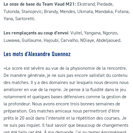
Le onze de base du Team Vaud M21:
Ekstrand; Piedade,
Tutonda, Stanojevic; Brandy, Mendes, Ukmata, Mandaka, Fofana;
Yana, Sartoretti.
Les remplaçants au coup d’envoi
: Vuitel, Yangana, Ngonzo,
Luwawa, Guillaume, Hajoubi, Carvalho, NDiaye, Abdeljaoued.
Les mots d’Alexandre Quennoz
«Le score est sévère au vue de la physionomie de la rencontre.
De manière générale, je ne suis pas encore satisfait du contenu
des matches. Il y a des domaines sur lesquels nous devons nous
améliorer en vue de la reprie. Je pense à la fluidité dans le jeu
notamment et quelques bases défensives comme la gestion de
la profondeur. Nous avons encore trois bonnes semaines de
préparation. Ces matches amicaux nous permettront d’être
prêts le 20 août dans l’intensité et la répétition des courses. Je
ne suis pas inquiet. Il faut savoir que beaucoup de changements
ont été faits cet été. À ma demande, j’ai pu tester énormément