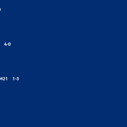
0
21
4
-0
e M21
1
-3