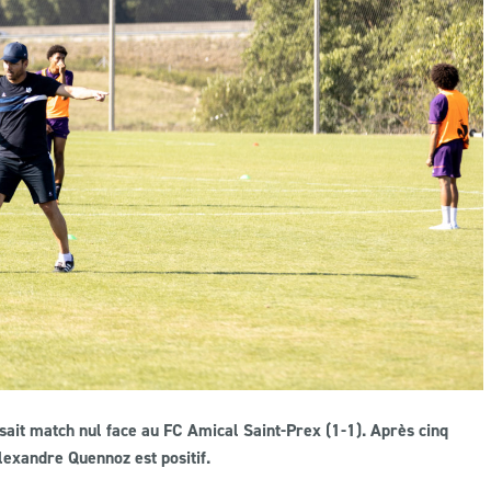
ait match nul face au FC Amical Saint-Prex (1-1). Après cinq
exandre Quennoz est positif.