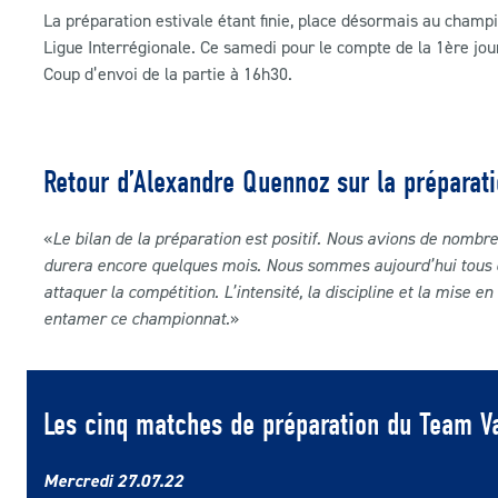
La préparation estivale étant finie, place désormais au cha
Ligue Interrégionale. Ce samedi pour le compte de la 1ère jou
Coup d’envoi de la partie à 16h30.
Retour d’Alexandre Quennoz sur la préparat
«
Le bilan de la préparation est positif. Nous avions de nombre
durera encore quelques mois.
Nous sommes aujourd’hui tous co
attaquer la compétition
.
L’intensité, la discipline et la mise e
entamer ce championnat
.
»
Les cinq matches de préparation du Team 
Mercredi 27.07
.22