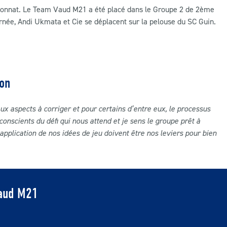
mpionnat. Le Team Vaud M21 a été placé dans le Groupe 2 de 2ème
rnée, Andi Ukmata et Cie se déplacent sur la pelouse du SC Guin.
ion
ux aspects à corriger et pour certains d’entre eux, le processus
nscients du défi qui nous attend et je sens le groupe prêt à
n application de nos idées de jeu doivent être nos leviers pour bien
Vaud M21