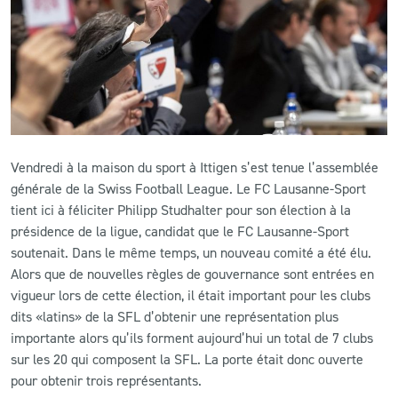
CLUB
CONTACT
ACTUALITÉS
Vendredi à la maison du sport à Ittigen s’est tenue l’assemblée
LS E-SHOP
générale de la Swiss Football League. Le FC Lausanne-Sport
tient ici à féliciter Philipp Studhalter pour son élection à la
L’APP DU LS
présidence de la ligue, candidat que le FC Lausanne-Sport
LS ACADEMY CAMPS
soutenait. Dans le même temps, un nouveau comité a été élu.
Alors que de nouvelles règles de gouvernance sont entrées en
MATCH DES CELEBRITES
vigueur lors de cette élection, il était important pour les clubs
dits «latins» de la SFL d’obtenir une représentation plus
PRESSE ET MEDIAS
importante alors qu’ils forment aujourd’hui un total de 7 clubs
sur les 20 qui composent la SFL. La porte était donc ouverte
pour obtenir trois représentants.