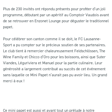
Plus de 230 invités ont répondu présents pour profiter d’un joli
CLUB
programme, débutant par un apéritif au Comptoir Vaudois avant
de se retrouver en Enzonet Lounge pour déguster le traditionnel
CONTACT
papet.
ACTUALITÉS
Pour célébrer son canton comme il se doit, le FC Lausanne-
Sport a pu compter sur le précieux soutien de ses partenaires.
LS E-SHOP
Le club tient à remercier chaleureusement Feldschlössen, The
Wine Family et Chicco d’Oro pour les boissons, ainsi que Suter
L’APP DU LS
Viandes, Léguriviera et Manuel pour la partie culinaire. Leur
générosité a largement contribué au succès de cet événement
LS ACADEMY CAMPS
sans laquelle ce Mini Papet n’aurait pas pu avoir lieu. Un grand
MATCH DES CELEBRITES
merci à eux !
PRESSE ET MEDIAS
Ce mini papet est aussi et avant tout un prélude à notre