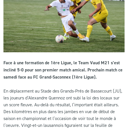
CLUB
CONTACT
ACTUALITÉS
LS E-SHOP
Face à une formation de 1ère Ligue, le Team Vaud M21 s’est
L’APP DU LS
incliné 5-0 pour son premier match amical. Prochain match ce
samedi face au FC Grand-Saconnex (1ère Ligue).
LS ACADEMY CAMPS
En déplacement au Stade des Grands-Prés de Bassecourt (JU),
MATCH DES CELEBRITES
les joueurs d’Alexandre Quennoz ont subi la loi des locaux sur
PRESSE ET MEDIAS
un score fleuve. Au-delà du résultat, l’important était ailleurs.
Des kilomètres en plus dans les jambes en vue de début de
saison en championnat et l’occasion de voir tout le monde à
l’oeuvre. Vingt-et-un lausannois figuraient sur la feuille de