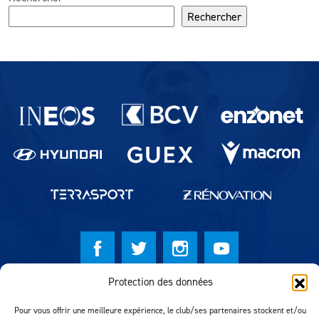
Rechercher
Partenaires du lausanne-Sport
Protection des données
© Lausanne Sport Football Club 2026
Pour vous offrir une meilleure expérience, le club/ses partenaires stockent et/ou
Réalisation MTM Agency