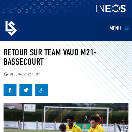
MENU
EQUIPES
RETOUR SUR TEAM VAUD M21-
BASSECOURT
BILLETTERIE
28 Juillet 2022 10:07
FANS
KIDS
BUSINESS
RESTAURATION