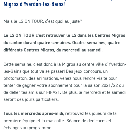
Migros d’Yverdon-les-Bains!
CLUB
Mais le LS ON TOUR, c’est quoi au juste?
CONTACT
Le LS ON TOUR c’est retrouver le LS dans les Centres Migros
du canton durant quatre semaines. Quatre semaines, quatre
ACTUALITÉS
différents Centres Migros, du mercredi au samedi!
LS E-SHOP
Cette semaine, c’est donc à la Migros au centre ville d’Yverdon-
L’APP DU LS
les-Bains que tout va se passer! Des jeux concours, un
photomaton, des animations, venez nous rendre visite pour
LS ACADEMY CAMPS
tenter de gagner votre abonnement pour la saison 2021/22 ou
de défier tes amis sur FIFA21. De plus, le mercredi et le samedi
MATCH DES CELEBRITES
seront des jours particuliers.
PRESSE ET MEDIAS
Tous les mercredis après-midi
, retrouvez les joueurs de la
première équipe et la mascotte. Séance de dédicaces et
échanges au programme!