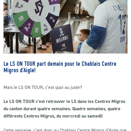
CLUB
CONTACT
ACTUALITÉS
LS E-SHOP
Le LS ON TOUR part demain pour le Chablais Centre
L’APP DU LS
Migros d’Aigle!
LS ACADEMY CAMPS
Mais le LS ON TOUR, c’est quoi au juste?
MATCH DES CELEBRITES
Le LS ON TOUR c’est retrouver le LS dans les Centres Migros
PRESSE ET MEDIAS
du canton durant quatre semaines. Quatre semaines, quatre
différents Centres Migros, du mercredi au samedi!
Cette semaine, c’est donc au Chablais Centre Migros d’Aigle que