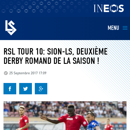
MENU
EQUIPES
RSL TOUR 10: SION-LS, DEUXIÈME
DERBY ROMAND DE LA SAISON !
BILLETTERIE
25 Septembre 2017 17:09
FANS
KIDS
BUSINESS
RESTAURATION