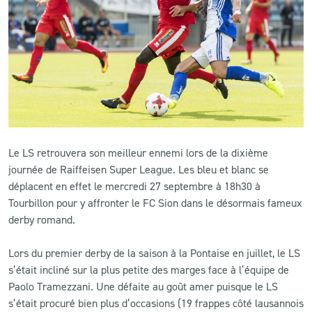
CLUB
CONTACT
ACTUALITÉS
LS E-SHOP
Le LS retrouvera son meilleur ennemi lors de la dixième
L’APP DU LS
journée de Raiffeisen Super League. Les bleu et blanc se
déplacent en effet le mercredi 27 septembre à 18h30 à
LS ACADEMY CAMPS
Tourbillon pour y affronter le FC Sion dans le désormais fameux
derby romand.
MATCH DES CELEBRITES
PRESSE ET MEDIAS
Lors du premier derby de la saison à la Pontaise en juillet, le LS
s’était incliné sur la plus petite des marges face à l’équipe de
Paolo Tramezzani. Une défaite au goût amer puisque le LS
s’était procuré bien plus d’occasions (19 frappes côté lausannois