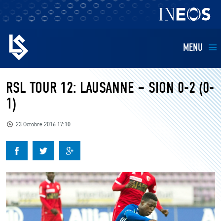
MENU
EQUIPES
RSL TOUR 12: LAUSANNE – SION 0-2 (0-
1)
BILLETTERIE
23 Octobre 2016 17:10
FANS
KIDS
BUSINESS
RESTAURATION