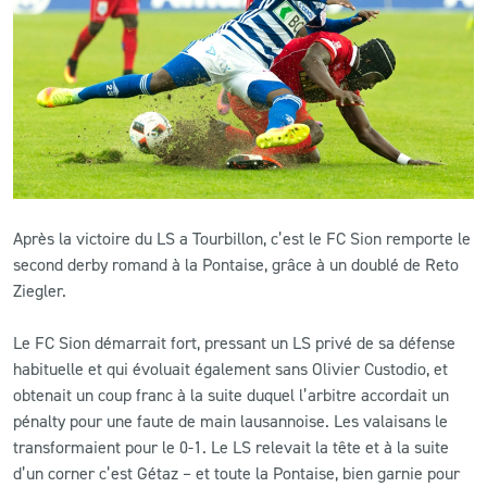
CLUB
CONTACT
ACTUALITÉS
LS E-SHOP
Après la victoire du LS a Tourbillon, c’est le FC Sion remporte le
L’APP DU LS
second derby romand à la Pontaise, grâce à un doublé de Reto
Ziegler.
LS ACADEMY CAMPS
Le FC Sion démarrait fort, pressant un LS privé de sa défense
MATCH DES CELEBRITES
habituelle et qui évoluait également sans Olivier Custodio, et
PRESSE ET MEDIAS
obtenait un coup franc à la suite duquel l’arbitre accordait un
pénalty pour une faute de main lausannoise. Les valaisans le
transformaient pour le 0-1. Le LS relevait la tête et à la suite
d’un corner c’est Gétaz – et toute la Pontaise, bien garnie pour