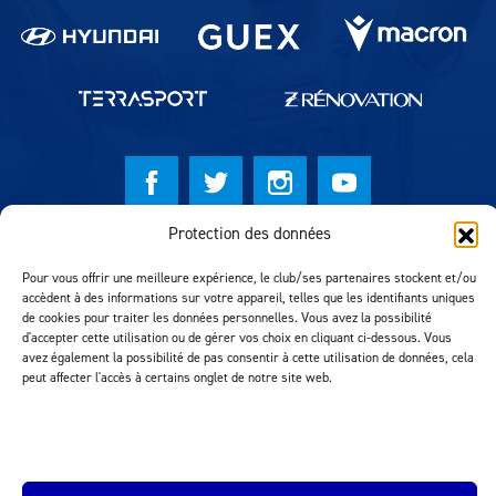
Protection des données
© Lausanne Sport Football Club 2026
Pour vous offrir une meilleure expérience, le club/ses partenaires stockent et/ou
Réalisation MTM Agency
accèdent à des informations sur votre appareil, telles que les identifiants uniques
de cookies pour traiter les données personnelles. Vous avez la possibilité
d'accepter cette utilisation ou de gérer vos choix en cliquant ci-dessous. Vous
avez également la possibilité de pas consentir à cette utilisation de données, cela
peut affecter l'accès à certains onglet de notre site web.