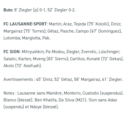
Buts:
8’ Ziegler (p) 0-1, 52’ Ziegler 0-2.
FC LAUSANNE-SPORT
: Martin; Araz, Tejeda (75’ Kololli), Diniz;
Margairaz (75’ Torres); Gétaz, Pasche, Campo (67’ Dominguez),
Lotomba; Margiotta, Pak.
FC SION
: Mitryushkin; Pa Modou, Ziegler, Zverotic, Lüschinger;
Salatic; Karlen, Mveng (83’ Sierro); Carlitos, Konaté (72’ Gekas),
Akolo (72’ Assifuah).
Avertissements : 45’ Diniz, 52’ Gétaz, 58’ Margairaz, 61’ Ziegler.
Notes : Lausanne sans Manière, Monteiro, Custodio (suspendus).
Blanco (blessé). Ben Khalifa, Da Silva (M21). Sion sans Adao
(suspendu) et Ndoye (blessé).