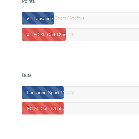
Points
6 - Lausanne-Sport
13points
4 - FC St. Gall
18points
Buts
Lausanne-Sport
17buts
FC St. Gall
17buts