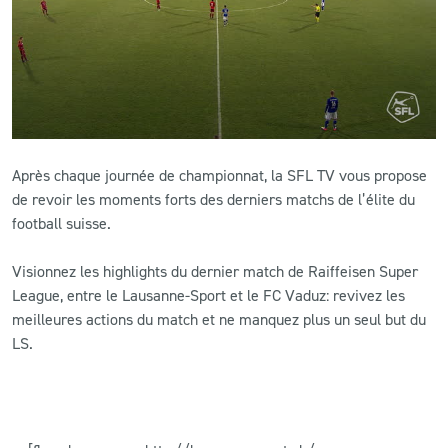
CLUB
CONTACT
ACTUALITÉS
Après chaque journée de championnat, la SFL TV vous propose
LS E-SHOP
de revoir les moments forts des derniers matchs de l’élite du
football suisse.
L’APP DU LS
Visionnez les highlights du dernier match de Raiffeisen Super
LS ACADEMY CAMPS
League, entre le Lausanne-Sport et le FC Vaduz: revivez les
meilleures actions du match et ne manquez plus un seul but du
MATCH DES CELEBRITES
LS.
PRESSE ET MEDIAS