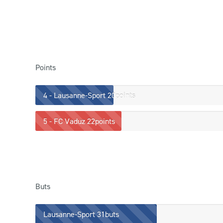
Points
4 - Lausanne-Sport
20points
5 - FC Vaduz
22points
Buts
Lausanne-Sport
31buts