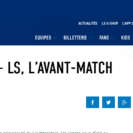
ACTUALITÉS
LS E-SHOP
L’APP 
EQUIPES
BILLETTERIE
FANS
KIDS
– LS, L’AVANT-MATCH
la principauté du Liechtenstein. Un simple coup d’œil au