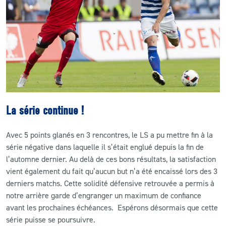
CLUB
CONTACT
ACTUALITÉS
LS E-SHOP
La série continue !
L’APP DU LS
Avec 5 points glanés en 3 rencontres, le LS a pu mettre fin à la
LS ACADEMY CAMPS
série négative dans laquelle il s’était englué depuis la fin de
l’automne dernier. Au delà de ces bons résultats, la satisfaction
MATCH DES CELEBRITES
vient également du fait qu’aucun but n’a été encaissé lors des 3
PRESSE ET MEDIAS
derniers matchs. Cette solidité défensive retrouvée a permis à
notre arrière garde d’engranger un maximum de confiance
avant les prochaines échéances. Espérons désormais que cette
série puisse se poursuivre.