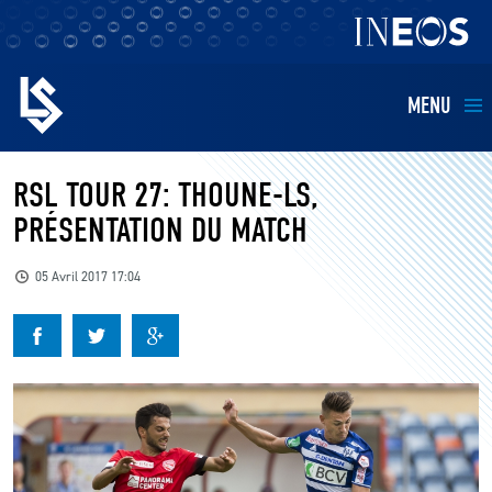
MENU
EQUIPES
RSL TOUR 27: THOUNE-LS,
PRÉSENTATION DU MATCH
BILLETTERIE
05 Avril 2017 17:04
FANS
KIDS
BUSINESS
RESTAURATION