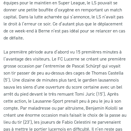
équipes pour le maintien en Super League, le LS pouvait se
donner une petite bouffée d’oxygène en remportant un match
CLUB
capital. Dans la lutte acharnée qui s’annonce, le LS n’avait pas
le droit à l’erreur ce soir. Ce d’autant plus que le déplacement
CONTACT
de ce week-end à Berne n’est pas idéal pour se relancer en cas
de défaite.
ACTUALITÉS
La première période aura d’abord vu 15 premières minutes à
LS E-SHOP
l’avantage des visiteurs. Le FC Lucerne se créant une première
grosse occasion par l’entremise de Pascal Schürpf qui voyait
L’APP DU LS
son tir passer de peu au-dessus des cages de Thomas Castella
(5’). Une dizaine de minutes plus tard, le gardien lausannois
LS ACADEMY CAMPS
sauva les siens d’une ouverture du score certaine avec un bel
arrêt du pied devant le très remuant Tomi Juric (15’). Après
MATCH DES CELEBRITES
cette action, le Lausanne-Sport prenait peu à peu le jeu à son
PRESSE ET MEDIAS
compte. Par maladresse ou par altruisme, Benjamin Kololli se
créant une énorme occasion mais faisait le choix de la passe au
lieu du tir (23’), les joueurs de Fabio Celestini ne parvenaient
pas à mettre le portier lucernois en difficulté. Il n’en reste pas