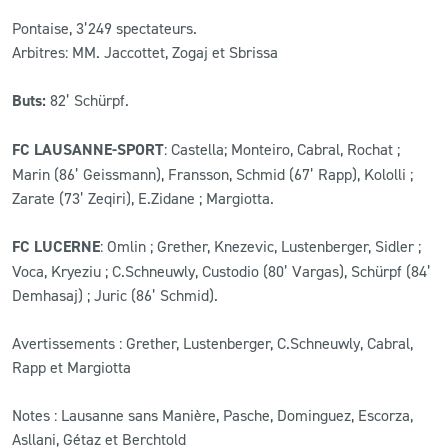
Pontaise, 3’249 spectateurs.
Arbitres: MM. Jaccottet, Zogaj et Sbrissa
Buts:
82’ Schürpf.
FC LAUSANNE-SPORT
: Castella; Monteiro, Cabral, Rochat ;
Marin (86’ Geissmann), Fransson, Schmid (67’ Rapp), Kololli ;
Zarate (73’ Zeqiri), E.Zidane ; Margiotta.
FC LUCERNE
: Omlin ; Grether, Knezevic, Lustenberger, Sidler ;
Voca, Kryeziu ; C.Schneuwly, Custodio (80’ Vargas), Schürpf (84’
Demhasaj) ; Juric (86’ Schmid).
Avertissements : Grether, Lustenberger, C.Schneuwly, Cabral,
Rapp et Margiotta
Notes : Lausanne sans Manière, Pasche, Dominguez, Escorza,
Asllani, Gétaz et Berchtold