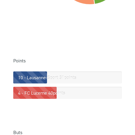
Points
10 - Lausanne-Sport
31points
4 - FC Lucerne
40points
Buts