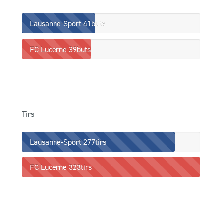
Lausanne-Sport
41buts
FC Lucerne
39buts
Tirs
Lausanne-Sport
277tirs
FC Lucerne
323tirs