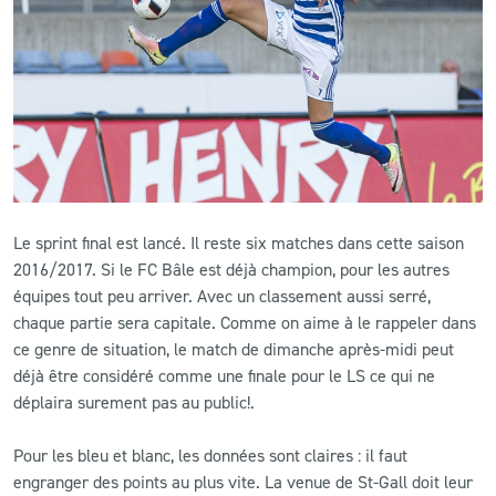
CLUB
CONTACT
ACTUALITÉS
LS E-SHOP
Le sprint final est lancé. Il reste six matches dans cette saison
L’APP DU LS
2016/2017. Si le FC Bâle est déjà champion, pour les autres
équipes tout peu arriver. Avec un classement aussi serré,
LS ACADEMY CAMPS
chaque partie sera capitale. Comme on aime à le rappeler dans
ce genre de situation, le match de dimanche après-midi peut
MATCH DES CELEBRITES
déjà être considéré comme une finale pour le LS ce qui ne
PRESSE ET MEDIAS
déplaira surement pas au public!.
Pour les bleu et blanc, les données sont claires : il faut
engranger des points au plus vite. La venue de St-Gall doit leur