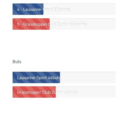
4 - Lausanne-Sport
30points
5 - Grasshopper Club Zurich
36points
Buts
Lausanne-Sport
46buts
Grasshopper Club Zurich
42buts