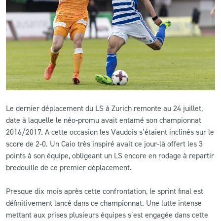
CLUB
CONTACT
ACTUALITÉS
LS E-SHOP
Le dernier déplacement du LS à Zurich remonte au 24 juillet,
L’APP DU LS
date à laquelle le néo-promu avait entamé son championnat
2016/2017. A cette occasion les Vaudois s’étaient inclinés sur le
LS ACADEMY CAMPS
score de 2-0. Un Caio très inspiré avait ce jour-là offert les 3
points à son équipe, obligeant un LS encore en rodage à repartir
MATCH DES CELEBRITES
bredouille de ce premier déplacement.
PRESSE ET MEDIAS
Presque dix mois après cette confrontation, le sprint final est
définitivement lancé dans ce championnat. Une lutte intense
mettant aux prises plusieurs équipes s’est engagée dans cette