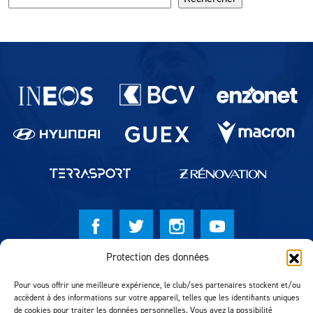
Partenaires du lausanne-Sport
Protection des données
© Lausanne Sport Football Club 2026
Pour vous offrir une meilleure expérience, le club/ses partenaires stockent et/ou
Réalisation MTM Agency
accèdent à des informations sur votre appareil, telles que les identifiants uniques
de cookies pour traiter les données personnelles. Vous avez la possibilité