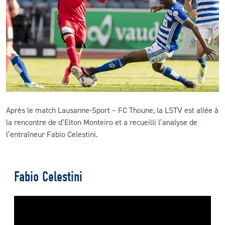
CLUB
CONTACT
ACTUALITÉS
LS E-SHOP
Après le match Lausanne-Sport – FC Thoune, la LSTV est allée à
L’APP DU LS
la rencontre de d’Elton Monteiro et a recueilli l’analyse de
l’entraîneur Fabio Celestini.
LS ACADEMY CAMPS
MATCH DES CELEBRITES
Fabio Celestini
PRESSE ET MEDIAS