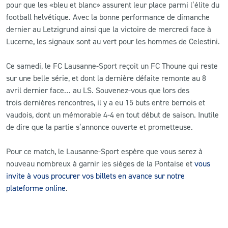
pour que les «bleu et blanc» assurent leur place parmi l’élite du
football helvétique. Avec la bonne performance de dimanche
CLUB
dernier au Letzigrund ainsi que la victoire de mercredi face à
Lucerne, les signaux sont au vert pour les hommes de Celestini.
CONTACT
Ce samedi, le FC Lausanne-Sport reçoit un FC Thoune qui reste
sur une belle série, et dont la dernière défaite remonte au 8
ACTUALITÉS
avril dernier face… au LS. Souvenez-vous que lors des
LS E-SHOP
trois dernières rencontres, il y a eu 15 buts entre bernois et
vaudois, dont un mémorable 4-4 en tout début de saison. Inutile
L’APP DU LS
de dire que la partie s’annonce ouverte et prometteuse.
LS ACADEMY CAMPS
Pour ce match, le Lausanne-Sport espère que vous serez à
nouveau nombreux à garnir les sièges de la Pontaise et
vous
MATCH DES CELEBRITES
invite à vous procurer vos billets en avance sur notre
PRESSE ET MEDIAS
plateforme online
.