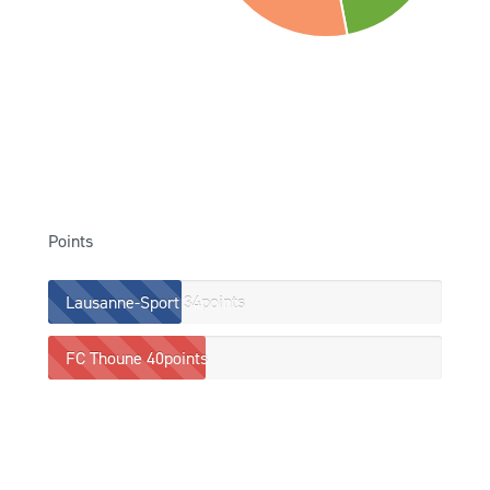
Points
Lausanne-Sport
34points
FC Thoune
40points