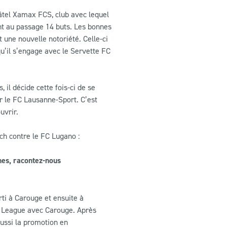
âtel Xamax FCS, club avec lequel
ant au passage 14 buts. Les bonnes
 une nouvelle notoriété. Celle-ci
u’il s’engage avec le Servette FC
 il décide cette fois-ci de se
ar le FC Lausanne-Sport. C’est
uvrir.
tch contre le FC Lugano :
nes, racontez-nous
rti à Carouge et ensuite à
e League avec Carouge. Après
éussi la promotion en