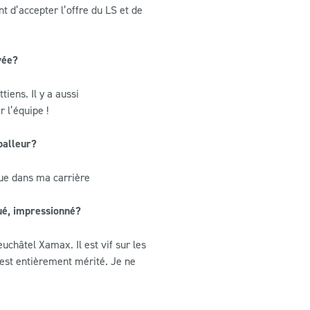
t d’accepter l’offre du LS et de
vée?
iens. Il y a aussi
r l’équipe !
balleur?
ue dans ma carrière
qué, impressionné?
hâtel Xamax. Il est vif sur les
 est entièrement mérité. Je ne