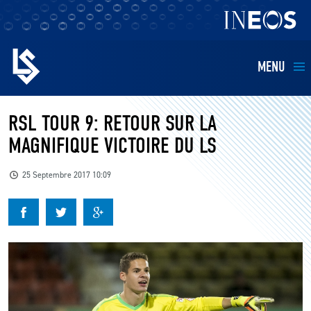
MENU
EQUIPES
RSL TOUR 9: RETOUR SUR LA
MAGNIFIQUE VICTOIRE DU LS
BILLETTERIE
25 Septembre 2017 10:09
FANS
KIDS
BUSINESS
RESTAURATION