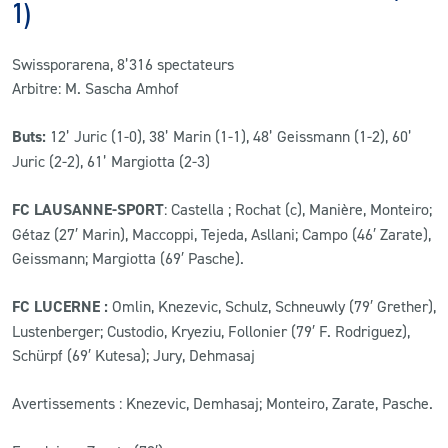
1)
Swissporarena, 8’316 spectateurs
Arbitre: M. Sascha Amhof
Buts:
12’ Juric (1-0), 38’ Marin (1-1), 48’ Geissmann (1-2), 60’
Juric (2-2), 61’ Margiotta (2-3)
FC LAUSANNE-SPORT
: Castella ; Rochat (c), Manière, Monteiro;
Gétaz (27′ Marin), Maccoppi, Tejeda, Asllani; Campo (46′ Zarate),
Geissmann; Margiotta (69′ Pasche).
FC LUCERNE :
Omlin, Knezevic, Schulz, Schneuwly (79′ Grether),
Lustenberger; Custodio, Kryeziu, Follonier (79′ F. Rodriguez),
Schürpf (69′ Kutesa); Jury, Dehmasaj
Avertissements : Knezevic, Demhasaj; Monteiro, Zarate, Pasche.