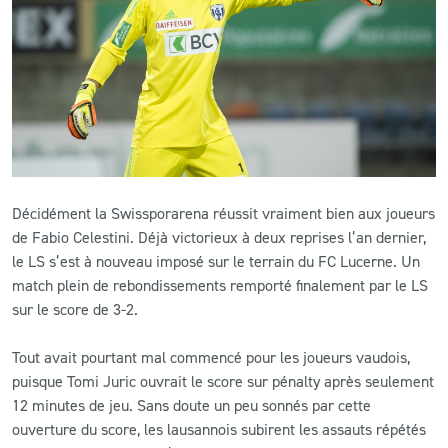
CLUB
CONTACT
ACTUALITÉS
LS E-SHOP
Décidément la Swissporarena réussit vraiment bien aux joueurs
de Fabio Celestini. Déjà victorieux à deux reprises l’an dernier,
L’APP DU LS
le LS s’est à nouveau imposé sur le terrain du FC Lucerne. Un
LS ACADEMY CAMPS
match plein de rebondissements remporté finalement par le LS
sur le score de 3-2.
MATCH DES CELEBRITES
Tout avait pourtant mal commencé pour les joueurs vaudois,
PRESSE ET MEDIAS
puisque Tomi Juric ouvrait le score sur pénalty après seulement
12 minutes de jeu. Sans doute un peu sonnés par cette
ouverture du score, les lausannois subirent les assauts répétés