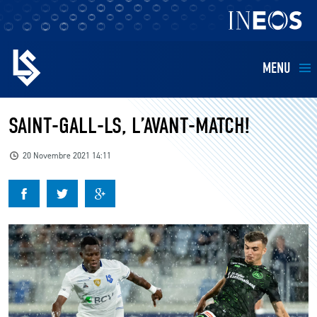
MENU
EQUIPES
SAINT-GALL-LS, L’AVANT-MATCH!
BILLETTERIE
20 Novembre 2021 14:11
FANS
KIDS
BUSINESS
RESTAURATION