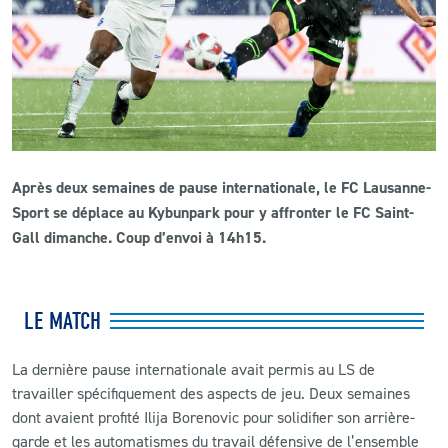
CLUB
CONTACT
ACTUALITÉS
Après deux semaines de pause internationale, le FC Lausanne-
LS E-SHOP
Sport se déplace au Kybunpark pour y affronter le FC Saint-
L’APP DU LS
Gall dimanche. Coup d’envoi à 14h15.
LS ACADEMY CAMPS
LE MATCH
MATCH DES CELEBRITES
PRESSE ET MEDIAS
La dernière pause internationale avait permis au LS de
travailler spécifiquement des aspects de jeu. Deux semaines
dont avaient profité Ilija Borenovic pour solidifier son arrière-
garde et les automatismes du travail défensive de l’ensemble