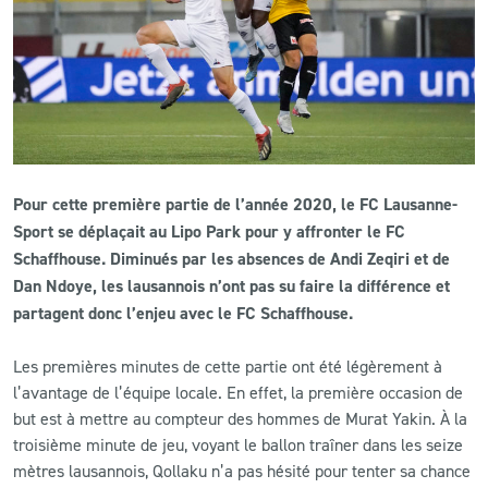
CLUB
CONTACT
ACTUALITÉS
Pour cette première partie de l’année 2020, le FC Lausanne-
LS E-SHOP
Sport se déplaçait au Lipo Park pour y affronter le FC
L’APP DU LS
Schaffhouse. Diminués par les absences de Andi Zeqiri et de
Dan Ndoye, les lausannois n’ont pas su faire la différence et
LS ACADEMY CAMPS
partagent donc l’enjeu avec le FC Schaffhouse.
MATCH DES CELEBRITES
Les premières minutes de cette partie ont été légèrement à
l’avantage de l’équipe locale. En effet, la première occasion de
PRESSE ET MEDIAS
but est à mettre au compteur des hommes de Murat Yakin. À la
troisième minute de jeu, voyant le ballon traîner dans les seize
mètres lausannois, Qollaku n’a pas hésité pour tenter sa chance